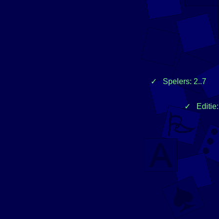
Spelers: 2..7
Editie