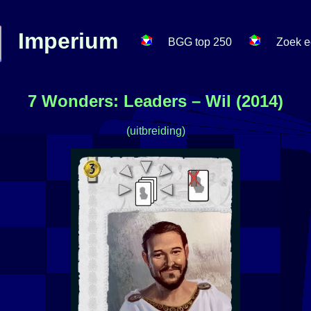
Imperium
BGG top 250
Zoek e
7 Wonders: Leaders – Wil (2014)
(uitbreiding)